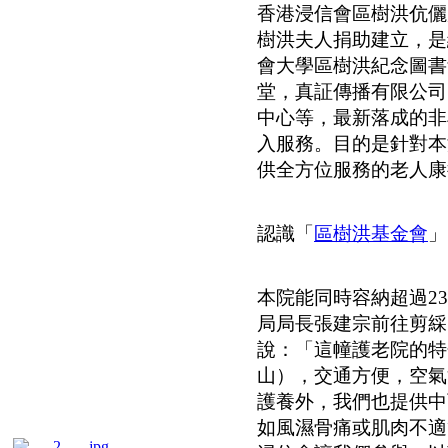
香港浸信會區樹洪伉儷
樹洪夫人捐助建立，是
會大學區樹洪紀念圖書
堂，真証傳播有限公司
中心等，最新落成的非牟
入服務。目的是針對本
供全方位服務的老人康
認識「
區樹洪基金會
」
本院能同時容納超過2
局局長張建宗前往剪綵
說：「這幢護老院的特
山），交通方便，空氣
護養外，我們也提供中
如風濕骨痛或肌肉不適